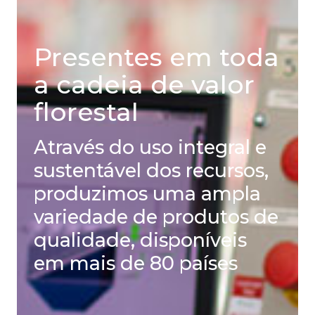
Presentes em toda
a cadeia de valor
florestal
Através do uso integral e
sustentável dos recursos,
produzimos uma ampla
variedade de produtos de
qualidade, disponíveis
em mais de 80 países