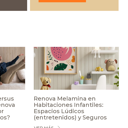
ersus
Renova Melamina en
Renova
Habitaciones Infantiles:
or
Espacios Lúdicos
ros?
(entretenidos) y Seguros
VER MÁS