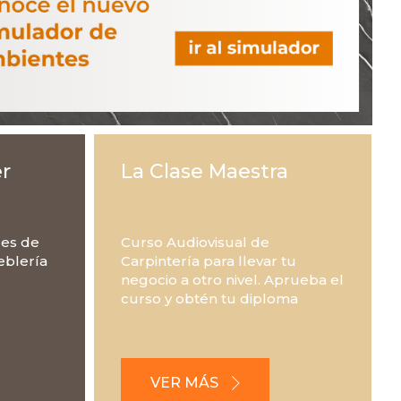
r
La Clase Maestra
les de
Curso Audiovisual de
eblería
Carpintería para llevar tu
negocio a otro nivel. Aprueba el
curso y obtén tu diploma
VER MÁS