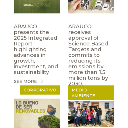
ARAUCO
ARAUCO
presents the
receives
2025 Integrated
approval of
Report
Science Based
highlighting
Targets and
advances in
commits to
growth,
reducing its
investment, and
emissions by
sustainability
more than 1.5
million tons by
SEE MORE
2030.
CORPORATIVO
MEDIO
SEE MORE
AMBIENTE