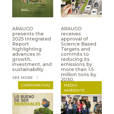
ARAUCO
ARAUCO
presents the
receives
2025 Integrated
approval of
Report
Science Based
highlighting
Targets and
advances in
commits to
growth,
reducing its
investment, and
emissions by
sustainability
more than 1.5
million tons by
SEE MORE
2030.
CORPORATIVO
MEDIO
SEE MORE
AMBIENTE