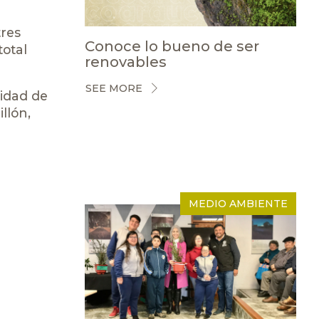
tres
Conoce lo bueno de ser
total
renovables
SEE MORE
lidad de
llón,
MEDIO AMBIENTE