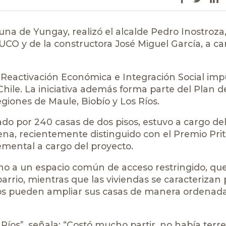
muna de Yungay, realizó el alcalde Pedro Inostroza,
CO y de la constructora José Miguel García, a ca
Reactivación Económica e Integración Social imp
Chile. La iniciativa además forma parte del Plan d
giones de Maule, Biobío y Los Ríos.
ado por 240 casas de dos pisos, estuvo a cargo de
ena, recientemente distinguido con el Premio Pri
lemental a cargo del proyecto.
rno a un espacio común de acceso restringido, qu
barrio, mientras que las viviendas se caracterizan 
arios pueden ampliar sus casas de manera ordenad
Ríos”, señala: “Costó mucho partir, no había terr