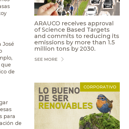
asas
toy
ARAUCO receives approval
of Science Based Targets
and commits to reducing its
emissions by more than 1.5
a José
million tons by 2030.
o
mplo,
SEE MORE
 que
ico de
CORPORATIVO
gar
resas
s para
lación de