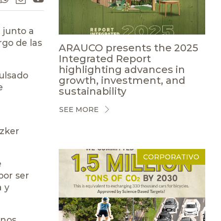
 junto a
rgo de las
ARAUCO presents the 2025
Integrated Report
highlighting advances in
ulsado
growth, investment, and
e
sustainability
SEE MORE
l
tzker
CORPORATIVO
e
por ser
a y
enos