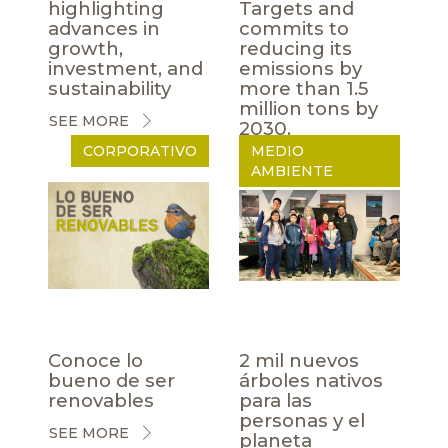
highlighting
Targets and
advances in
commits to
growth,
reducing its
investment, and
emissions by
sustainability
more than 1.5
million tons by
SEE MORE
2030.
CORPORATIVO
MEDIO
SEE MORE
AMBIENTE
Conoce lo
2 mil nuevos
bueno de ser
árboles nativos
renovables
para las
personas y el
SEE MORE
planeta