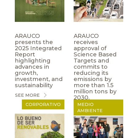
ARAUCO
ARAUCO
presents the
receives
2025 Integrated
approval of
Report
Science Based
highlighting
Targets and
advances in
commits to
growth,
reducing its
investment, and
emissions by
sustainability
more than 1.5
million tons by
SEE MORE
2030.
CORPORATIVO
MEDIO
SEE MORE
AMBIENTE