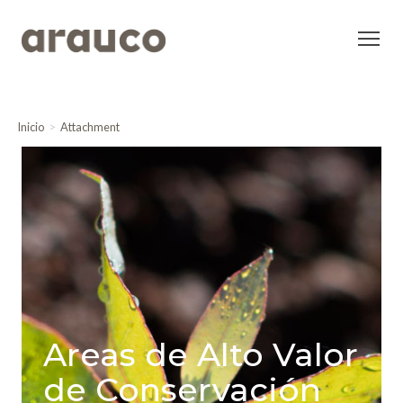
Inicio
Attachment
Areas de Alto Valor
de Conservación