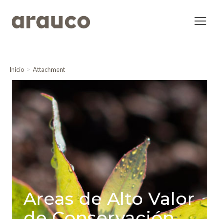
Inicio
Attachment
Areas de Alto Valor
de Conservación