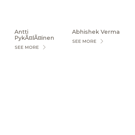
Antti
Abhishek Verma
PykÃ¤lÃ¤inen
SEE MORE
SEE MORE
CERTIFICACIONES
NOTICIAS