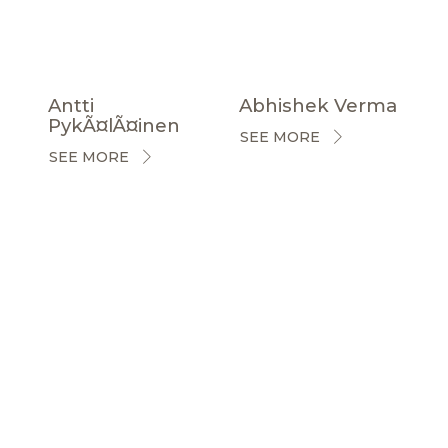
Antti
Abhishek Verma
PykÃ¤lÃ¤inen
SEE MORE
SEE MORE
CERTIFICACIONES
NOTICIAS