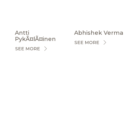
Antti
Abhishek Verma
PykÃ¤lÃ¤inen
SEE MORE
SEE MORE
CERTIFICACIONES
NOTICIAS