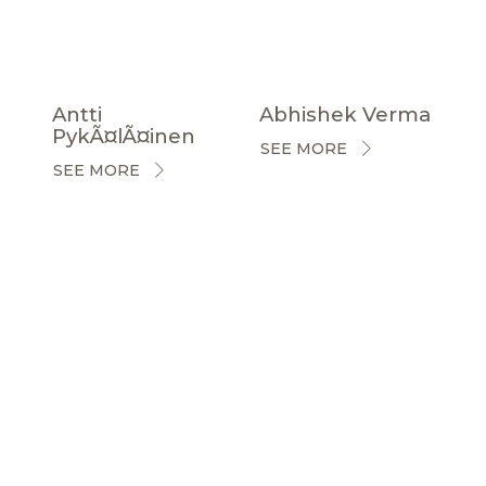
Antti
Abhishek Verma
PykÃ¤lÃ¤inen
SEE MORE
SEE MORE
CERTIFICACIONES
NOTICIAS