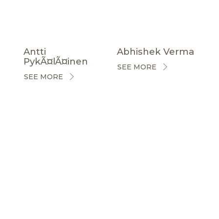
Antti
Abhishek Verma
PykÃ¤lÃ¤inen
SEE MORE
SEE MORE
CERTIFICACIONES
NOTICIAS