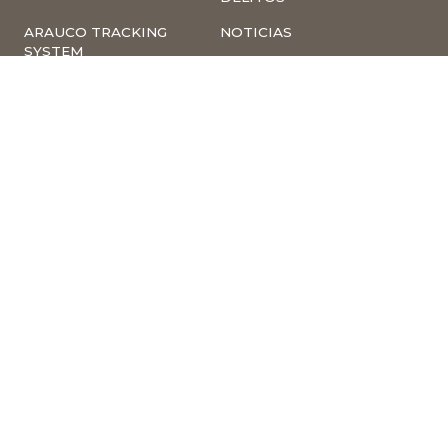
ARAUCO TRACKING
NOTICIAS
SYSTEM
COMPLIANCE –
INVERSIONISTAS
DENUNCIAS
TRABAJA CON
INSCRIPCIÓN A
NOSOTROS
NEWSLETTER
ARAUCO ONLINE
PROVEEDORES