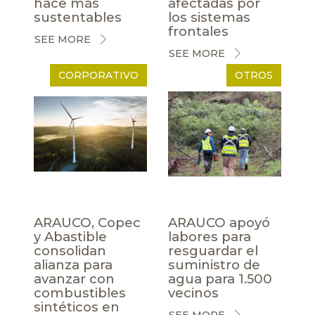
hace más
afectadas por
sustentables
los sistemas
frontales
SEE MORE
SEE MORE
CORPORATIVO
OTROS
ARAUCO, Copec
ARAUCO apoyó
y Abastible
labores para
consolidan
resguardar el
alianza para
suministro de
avanzar con
agua para 1.500
combustibles
vecinos
sintéticos en