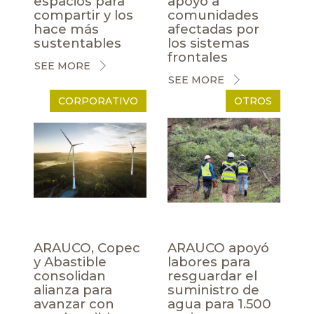
espacios para
apoyo a
compartir y los
comunidades
hace más
afectadas por
sustentables
los sistemas
frontales
SEE MORE
SEE MORE
CORPORATIVO
OTROS
ARAUCO, Copec
ARAUCO apoyó
y Abastible
labores para
consolidan
resguardar el
alianza para
suministro de
avanzar con
agua para 1.500