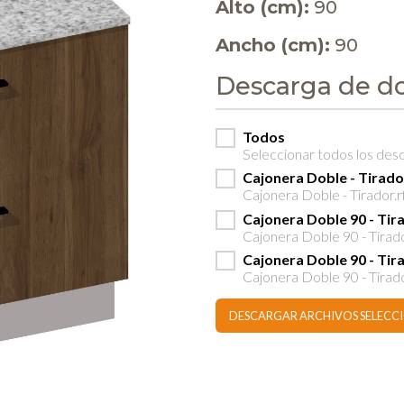
Alto (cm):
90
Ancho (cm):
90
Descarga de d
Todos
Seleccionar todos los des
Cajonera Doble - Tirad
Cajonera Doble - Tirador.r
Cajonera Doble 90 - Ti
Cajonera Doble 90 - Tirad
Cajonera Doble 90 - Ti
Cajonera Doble 90 - Tirad
DESCARGAR ARCHIVOS SELEC