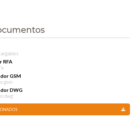
ocumentos
cargables
or RFA
fa
rador GSM
or.gsm
rador DWG
or.dwg
CIONADOS