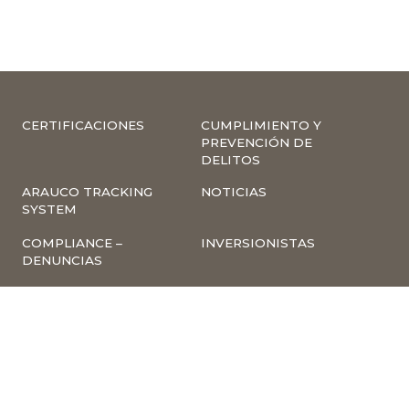
CERTIFICACIONES
CUMPLIMIENTO Y
PREVENCIÓN DE
DELITOS
ARAUCO TRACKING
NOTICIAS
SYSTEM
COMPLIANCE –
INVERSIONISTAS
DENUNCIAS
TRABAJA CON
INSCRIPCIÓN A
NOSOTROS
NEWSLETTER
ARAUCO ONLINE
PROVEEDORES