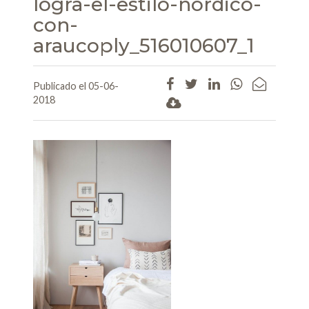
logra-el-estilo-nordico-
con-
araucoply_516010607_1
Publicado el 05-06-
2018