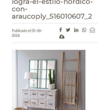
logra-el-estilo-nordico-
con-
araucoply_516010607_2
Publicado el 05-06-
2018