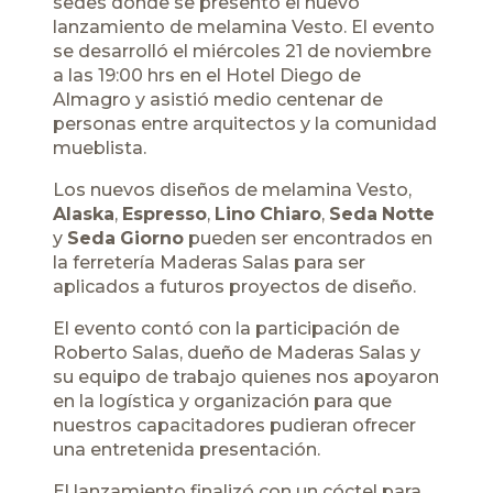
sedes donde se presentó el nuevo
lanzamiento de
melamina Vesto
. El evento
se desarrolló el miércoles 21 de noviembre
a las 19:00 hrs en el Hotel Diego de
Almagro y asistió medio centenar de
personas entre arquitectos y la comunidad
mueblista.
Los nuevos diseños de melamina Vesto,
Alaska
,
Espresso
,
Lino
Chiaro
,
Seda
Notte
y
Seda
Giorno
pueden ser encontrados en
la ferretería Maderas Salas para ser
aplicados a futuros proyectos de diseño.
El evento contó con la participación de
Roberto Salas, dueño de Maderas Salas y
su equipo de trabajo quienes nos apoyaron
en la logística y organización para que
nuestros capacitadores pudieran ofrecer
una entretenida presentación.
El lanzamiento finalizó con un cóctel para