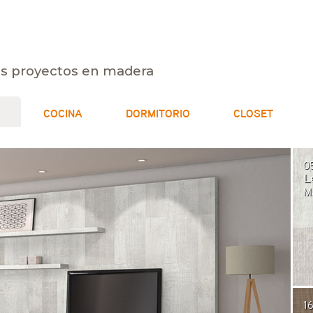
tus proyectos en madera
COCINA
DORMITORIO
CLOSET
0
L
M
16