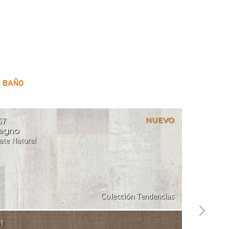
BAÑO
57
NUEVO
egno
ate Natural
Colección Tendencias
1