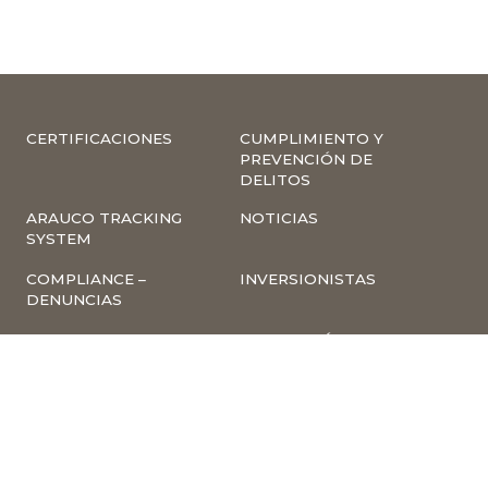
CERTIFICACIONES
CUMPLIMIENTO Y
PREVENCIÓN DE
DELITOS
ARAUCO TRACKING
NOTICIAS
SYSTEM
COMPLIANCE –
INVERSIONISTAS
DENUNCIAS
TRABAJA CON
INSCRIPCIÓN A
NOSOTROS
NEWSLETTER
ARAUCO ONLINE
PROVEEDORES