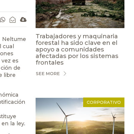
Trabajadores y maquinaria
on Neltume
forestal ha sido clave en el
l cual
apoyo a comunidades
iones
afectadas por los sistemas
 vez es
frontales
ación de
SEE MORE
 libre
onómica
tificación
CORPORATIVO
stituye
en la ley.