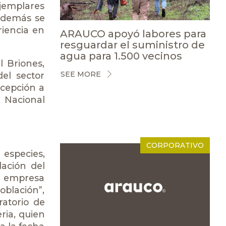
ejemplares
 además se
riencia en
ARAUCO apoyó labores para
resguardar el suministro de
agua para 1.500 vecinos
l Briones,
SEE MORE
el sector
ncepción a
 Nacional
CORPORATIVO
 especies,
lación del
la empresa
oblación”,
ratorio de
ria, quien