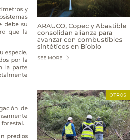
tímetros y
cosistemas
e debe su
ARAUCO, Copec y Abastible
ro que la
consolidan alianza para
avanzar con combustibles
sintéticos en Biobío
u especie,
SEE MORE
dos por la
n la parte
totalmente
OTROS
igación de
tensamente
forestal.
en predios