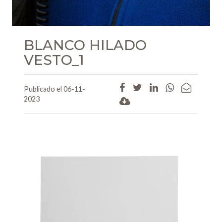
BLANCO HILADO
VESTO_1
Reprod
Publicado el 06-11-
de
2023
vídeo