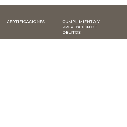
CERTIFICACIONES
CUMPLIMIENTO Y
PREVENCIÓN DE
DELITOS
ARAUCO TRACKING
NOTICIAS
SYSTEM
COMPLIANCE –
INVERSIONISTAS
DENUNCIAS
TRABAJA CON
INSCRIPCIÓN A
NOSOTROS
NEWSLETTER
ARAUCO ONLINE
PROVEEDORES