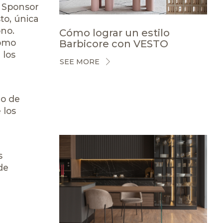
o Sponsor
to, única
ono.
Cómo lograr un estilo
Como
Barbicore con VESTO
 los
SEE MORE
go de
 los
s
de