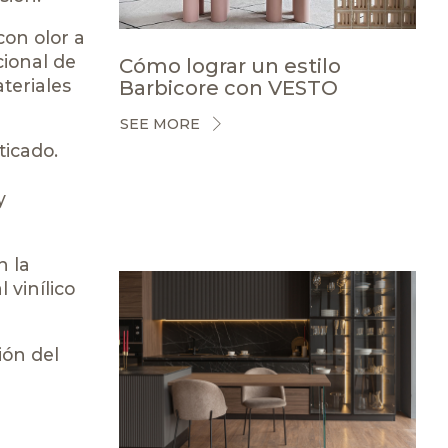
con olor a
cional de
Cómo lograr un estilo
teriales
Barbicore con VESTO
SEE MORE
ticado.
y
n la
 vinílico
ión del