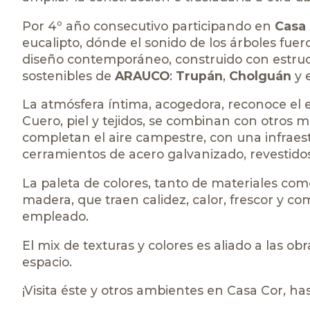
Por 4º año consecutivo participando en
Casa 
eucalipto, dónde el sonido de los árboles fuer
diseño contemporáneo, construido con estruc
sostenibles de
ARAUCO
:
Trupán
,
Cholguán
y 
La atmósfera íntima, acogedora, reconoce el e
Cuero, piel y tejidos, se combinan con otros 
completan el aire campestre, con una infraes
cerramientos de acero galvanizado, revestid
La paleta de colores, tanto de materiales com
madera, que traen calidez, calor, frescor y com
empleado.
El mix de texturas y colores es aliado a las ob
espacio.
¡Visita éste y otros ambientes en
Casa Cor
, ha