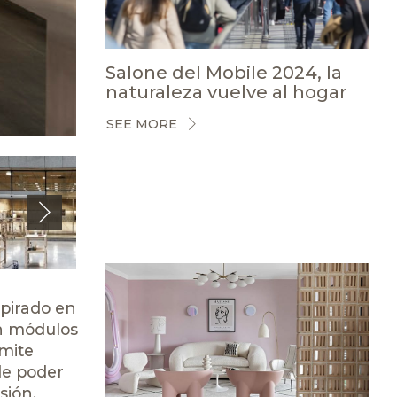
Salone del Mobile 2024, la
naturaleza vuelve al hogar
SEE MORE
Next
pirado en
on módulos
rmite
de poder
sión.