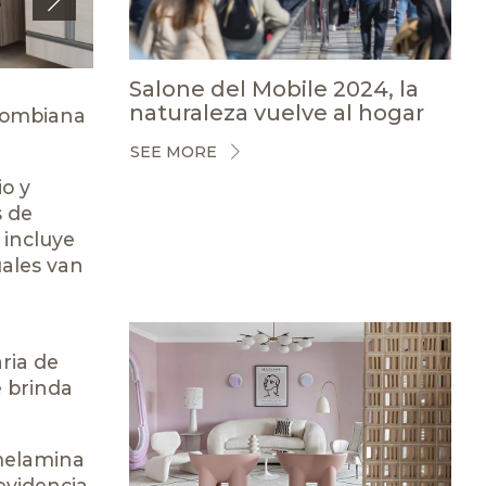
Next
Salone del Mobile 2024, la
naturaleza vuelve al hogar
lombiana
SEE MORE
io y
s de
 incluye
uales van
ria de
e brinda
 melamina
 evidencia