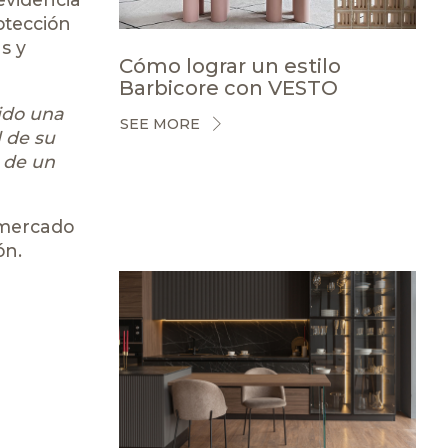
otección
s y
Cómo lograr un estilo
Barbicore con VESTO
ido una
SEE MORE
 de su
e de un
 mercado
ón.