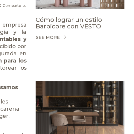
CO
Comparte tu
Cómo lograr un estilo
 empresa
Barbicore con VESTO
rgía y la
SEE MORE
ntables y
cibido por
gurada en
 para los
torear los
nsamos
les
acarena
ger
,