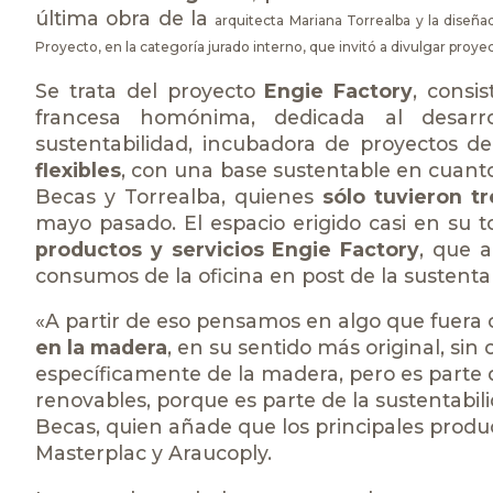
última obra de la
arquitecta
Mariana Torrealba y la diseña
Proyecto
, en la categoría jurado interno, que invitó a divulgar proy
Se trata del proyecto
Engie Factory
, consi
francesa homónima, dedicada al desarro
sustentabilidad, incubadora de proyectos d
flexibles
, con una base sustentable en cuanto 
Becas y Torrealba, quienes
sólo tuvieron t
mayo pasado. El espacio erigido casi en su
productos y servicios Engie Factory
, que 
consumos de la oficina en post de la sustentab
«A partir de eso pensamos en algo que fuera
en la madera
, en su sentido más original, si
específicamente de la madera, pero es parte d
renovables, porque es parte de la sustentab
Becas, quien añade que los principales produ
Masterplac
y
Araucoply
.