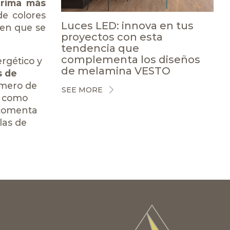
prima más
de colores
Luces LED: innova en tus
 en que se
proyectos con esta
tendencia que
complementa los diseños
ergético y
de melamina VESTO
s de
úmero de
SEE MORE
, como
 comenta
las de