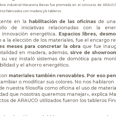
dora industrial
Macarena Becas fue premiada en el concurso de ARAU
ectos fabricados con madera y/o tableros.
stente en la
habilitación de las oficinas
de una
llo de iniciativas relacionadas con la ene
e innovación energética.
Espacios libres, desmo
a la elección de los materiales, fue el encargo re
res meses para concretar la obra
que fue inau
 totalidad en madera, además,
sirve de showroom
a su vez instaló sistemas de domótica para moni
ilidad y el ahorro energético.
 con
materiales también renovables. Por eso pe
n cambiar o modificar sus colores. No nos hablaron
e nuestra filosofía como oficina el uso de materia
ilidad que nosotras queremos manejar», explica M
ctos de ARAUCO utilizados fueron los tableros
Fin