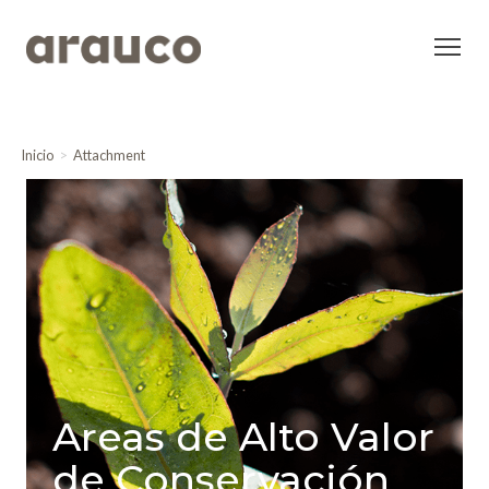
Inicio
Attachment
Areas de Alto Valor
de Conservación