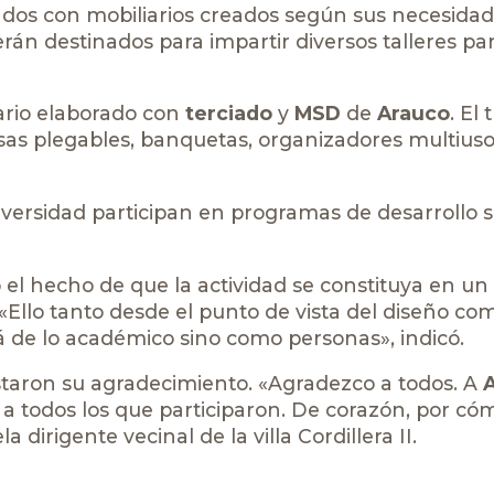
iados con mobiliarios creados según sus necesida
rán destinados para impartir diversos talleres pa
ario elaborado con
terciado
y
MSD
de
Arauco
. El
esas plegables, banquetas, organizadores multiuso
iversidad participan en programas de desarrollo s
ó el hecho de que la actividad se constituya en un
 «Ello tanto desde el punto de vista del diseño co
á de lo académico sino como personas», indicó.
estaron su agradecimiento. «Agradezco a todos. A
 y a todos los que participaron. De corazón, por c
dirigente vecinal de la villa Cordillera II.