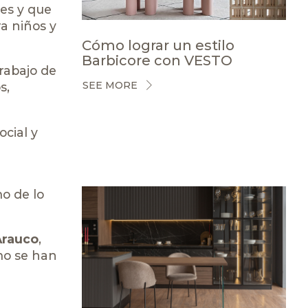
des y que
ra niños y
Cómo lograr un estilo
Barbicore con VESTO
 trabajo de
SEE MORE
s,
ocial y
mo de lo
Arauco
,
ómo se han