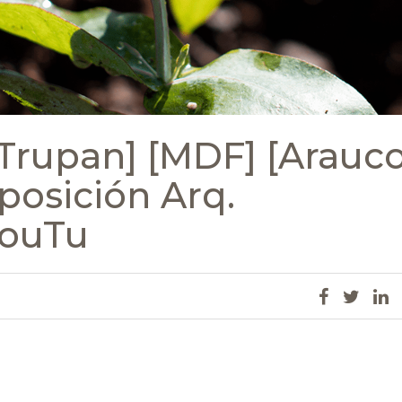
[Trupan] [MDF] [Arauco
osición Arq.
YouTu