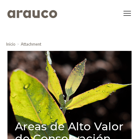
Inicio
Attachment
Areas de Alto Valor
de Conservación