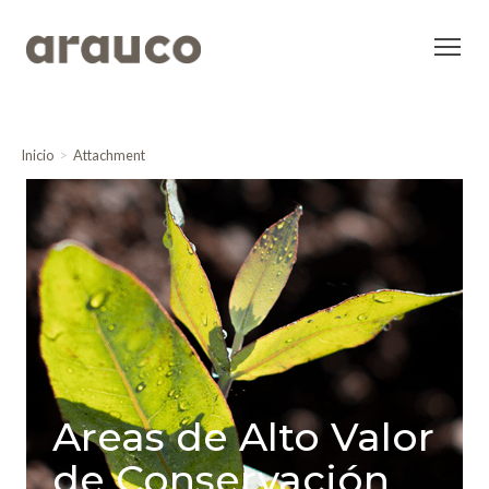
Inicio
Attachment
Areas de Alto Valor
de Conservación