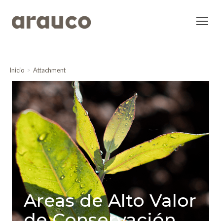
Inicio
Attachment
Areas de Alto Valor
de Conservación