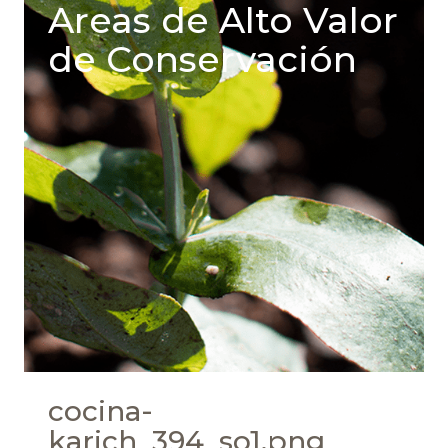
Areas de Alto Valor
de Conservación
cocina-
karich_394_so1.png