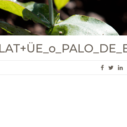
a_LAT+ÜE_o_PALO_DE