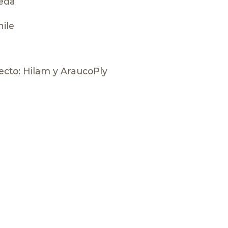
jeda
hile
ecto:
Hilam
y
AraucoPly