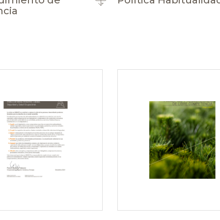
dimiento de
Política Habitualida
cia