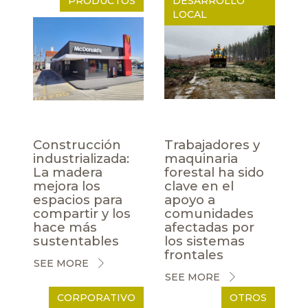
PRODUCTOS
DESARROLLO
LOCAL
Construcción
Trabajadores y
industrializada:
maquinaria
La madera
forestal ha sido
mejora los
clave en el
espacios para
apoyo a
compartir y los
comunidades
hace más
afectadas por
sustentables
los sistemas
frontales
SEE MORE
SEE MORE
CORPORATIVO
OTROS