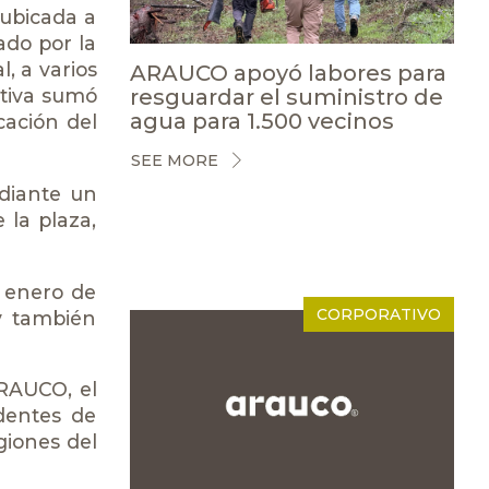
 ubicada a
ado por la
, a varios
ARAUCO apoyó labores para
resguardar el suministro de
ativa sumó
agua para 1.500 vecinos
cación del
SEE MORE
ediante un
 la plaza,
e enero de
CORPORATIVO
 y también
RAUCO, el
identes de
giones del