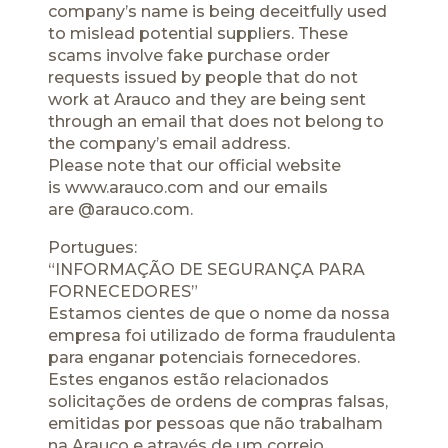
company’s name is being deceitfully used
to mislead potential suppliers. These
scams involve fake purchase order
requests issued by people that do not
work at Arauco and they are being sent
through an email that does not belong to
the company’s email address.
Please note that our official website
is
www.arauco.com
and our emails
are
@arauco
.com.
Portugues:
“INFORMAÇÃO DE SEGURANÇA PARA
FORNECEDORES”
Estamos cientes de que o nome da nossa
empresa foi utilizado de forma fraudulenta
para enganar potenciais fornecedores.
Estes enganos estão relacionados
solicitações de ordens de compras falsas,
emitidas por pessoas que não trabalham
na Arauco e através de um correio