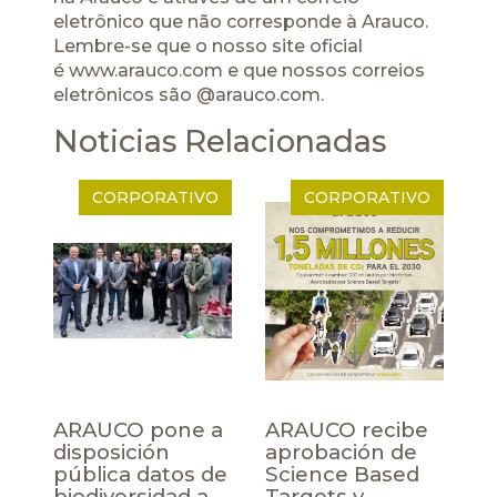
eletrônico que não corresponde à Arauco.
Lembre-se que o nosso site oficial
é
www.arauco.com
e que nossos correios
eletrônicos são
@arauco
.com.
Noticias Relacionadas
CORPORATIVO
CORPORATIVO
ARAUCO pone a
ARAUCO recibe
disposición
aprobación de
pública datos de
Science Based
biodiversidad a
Targets y