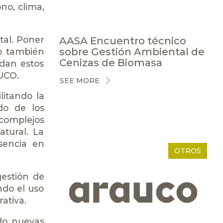
no, clima,
tal. Poner
AASA Encuentro técnico
sobre Gestión Ambiental de
no también
Cenizas de Biomasa
idan estos
UCO.
SEE MORE
litando la
do de los
 complejos
tural. La
sencia en
OTROS
gestión de
ndo el uso
ativa.
ndo nuevas