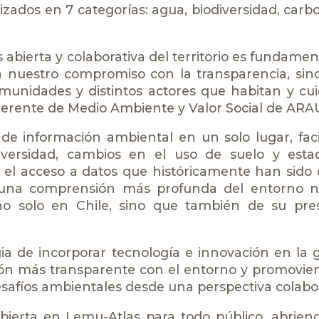
zados en 7 categorías: agua, biodiversidad, carbo
bierta y colaborativa del territorio es fundamen
eja nuestro compromiso con la transparencia, si
munidades y distintos actores que habitan y cu
gerente de Medio Ambiente y Valor Social de ARA
de información ambiental en un solo lugar, faci
diversidad, cambios en el uso de suelo y esta
 el acceso a datos que históricamente han sido
 una comprensión más profunda del entorno na
o solo en Chile, sino que también de su pre
a de incorporar tecnología e innovación en la 
ión más transparente con el entorno y promovie
afíos ambientales desde una perspectiva colabor
bierta en Lemu-Atlas para todo público, abrie