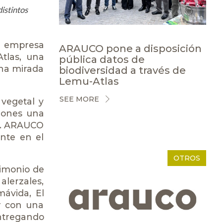
istintos
ra empresa
ARAUCO pone a disposición
tlas, una
pública datos de
una mirada
biodiversidad a través de
Lemu-Atlas
SEE MORE
 vegetal y
ciones una
as. ARAUCO
nte en el
OTROS
rimonio de
alerzales,
ávida, El
r con una
ntregando