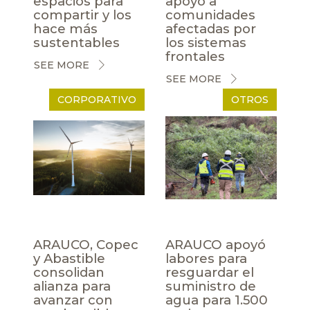
espacios para
apoyo a
compartir y los
comunidades
hace más
afectadas por
sustentables
los sistemas
frontales
SEE MORE
SEE MORE
CORPORATIVO
OTROS
ARAUCO, Copec
ARAUCO apoyó
y Abastible
labores para
consolidan
resguardar el
alianza para
suministro de
avanzar con
agua para 1.500